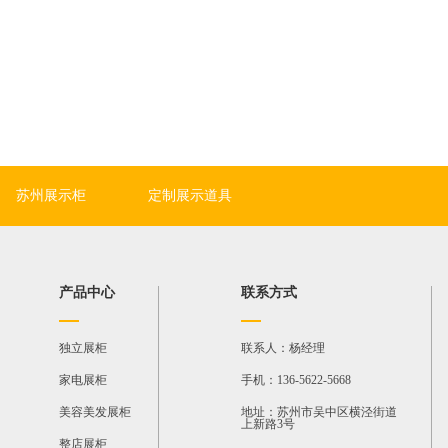
苏州展示柜
定制展示道具
产品中心
联系方式
独立展柜
联系人：杨经理
家电展柜
手机：136-5622-5668
美容美发展柜
地址：苏州市吴中区横泾街道
上新路3号
整店展柜